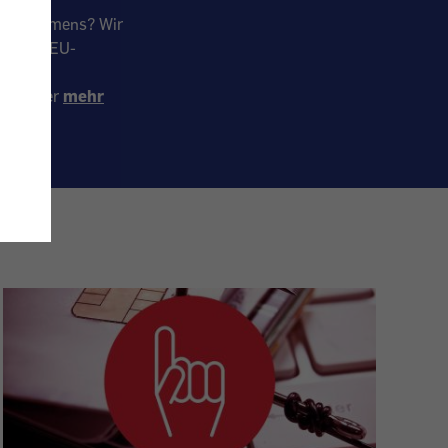
Unternehmens? Wir
aus dem EU-
z ohne
llen oder
mehr