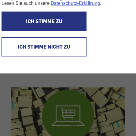
Lesen Sie auch unsere
Datenschutz-Erklärung
.
Hilfe oder Rat benötigt wegen eines ausländischen 
finden kostenlos und effektiv Lösungen mit Firmen 
ICH STIMME ZU
Ausland, Island, Norwegen oder Großbritannien, gan
Gerichtsprozess. Direkt unser
Onlineformular
ausfü
erfahren
.
ICH STIMME NICHT ZU