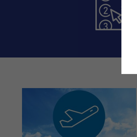
Landingpages
zu
den
gefragtesten