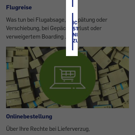
Flugreise
Was tun bei Flugabsage, Verspätung oder
ICH
Verschiebung, bei Gepäcksverlust oder
STIMME
NICHT
verweigertem Boarding ...
ZU
Onlinebestellung
Über Ihre Rechte bei Lieferverzug,