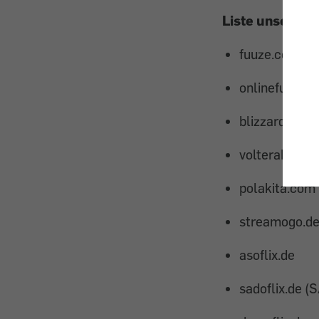
Liste unseriöse
fuuze.com
onlinefuntim
blizzardtime
volterak.com
polakita.com
streamogo.d
asoflix.de
sadoflix.de