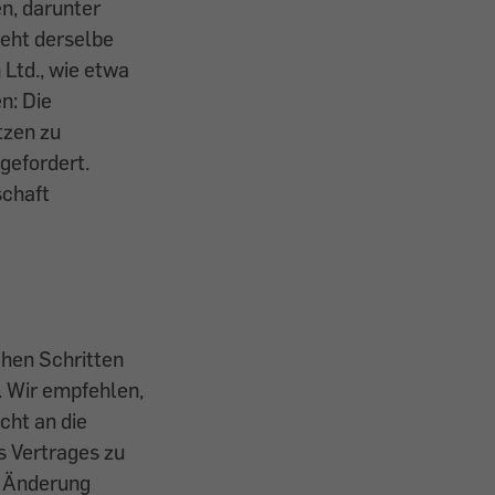
n, darunter
eht derselbe
 Ltd., wie etwa
n: Die
tzen zu
gefordert.
schaft
chen Schritten
. Wir empfehlen,
cht an die
s Vertrages zu
e Änderung