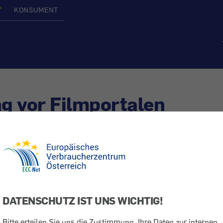
T
KONSUMENT
g vor Filmportalen
Internetabzocke
Betrugsmaschen
e Vertragsverlängerung
DATENSCHUTZ IST UNS WICHTIG!
Bitte erteilen Sie uns die Zustimmung, Ihre Daten zur internen