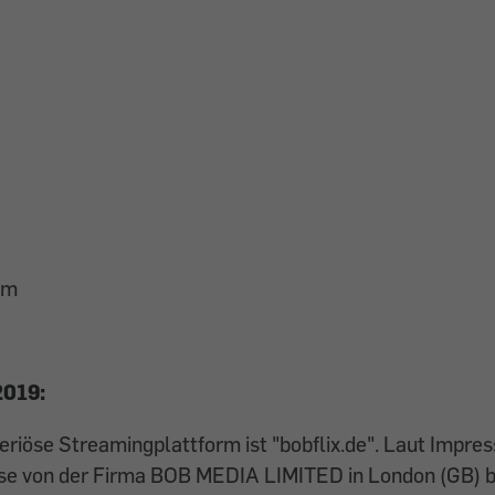
e
om
e
2019:
eriöse Streamingplattform ist "bobflix.de". Laut Impre
ese von der Firma BOB MEDIA LIMITED in London (GB) b