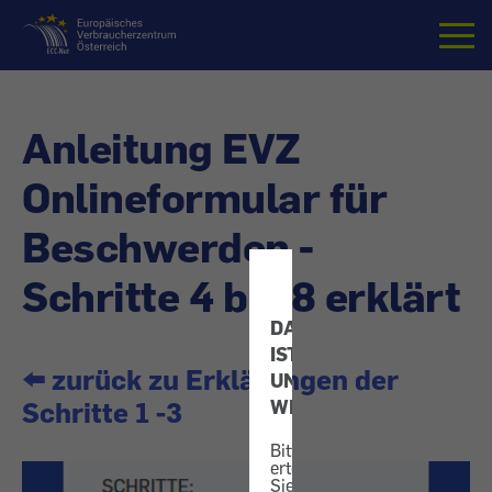
Startseite
Anleitung EVZ
Onlineformular für
Beschwerden -
Schritte 4 bis 8 erklärt
DATENSCHUTZ
IST
⬅️ zurück zu Erklärungen der
UNS
Schritte 1 -3
WICHTIG!
Bitte
erteilen
Sie