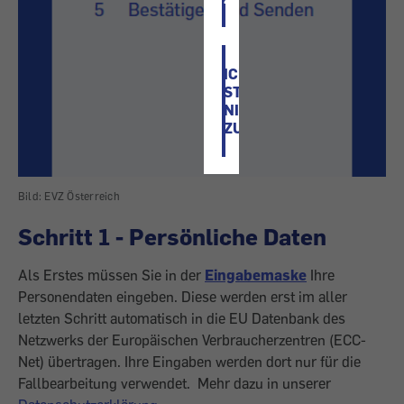
ICH
STIMME
NICHT
ZU
Bild: EVZ Österreich
Schritt 1 - Persönliche Daten
Als Erstes müssen Sie in der
Eingabemaske
Ihre
Personendaten eingeben. Diese werden erst im aller
letzten Schritt automatisch in die EU Datenbank des
Netzwerks der Europäischen Verbraucherzentren (ECC-
Net) übertragen. Ihre Eingaben werden dort nur für die
Fallbearbeitung verwendet. Mehr dazu in unserer