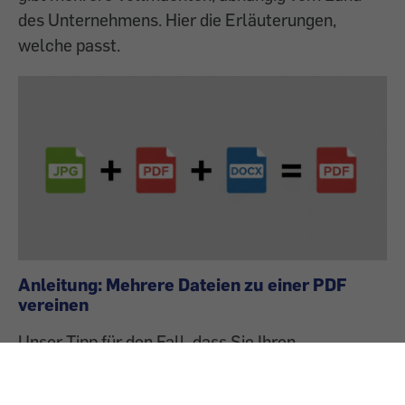
des Unternehmens. Hier die Erläuterungen,
welche passt.
Anleitung: Mehrere Dateien zu einer PDF
vereinen
Unser Tipp für den Fall, dass Sie Ihren
Emailverkehr mit dem Unternehmen in vielen
Einzeldateien gespeicherten haben. Wir erklären