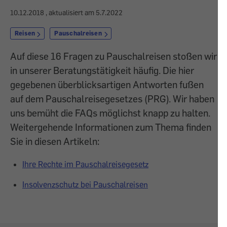
10.12.2018
, aktualisiert am
5.7.2022
Reisen
Pauschalreisen
Auf diese 16 Fragen zu Pauschalreisen stoßen wir
in unserer Beratungstätigkeit häufig. Die hier
gegebenen überblicksartigen Antworten fußen
auf dem Pauschalreisegesetzes (PRG). Wir haben
uns bemüht die FAQs möglichst knapp zu halten.
Weitergehende Informationen zum Thema finden
Sie in diesen Artikeln:
Ihre Rechte im Pauschalreisegesetz
Insolvenzschutz bei Pauschalreisen