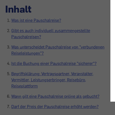
Inhalt
Was ist eine Pauschalreise?
Gibt es auch individuell zusammengestellte
Pauschalreisen?
Was unterscheidet Pauschalreise von "verbundenen
Reiseleistungen"?
Ist die Buchung einer Pauschalreise "sicherer"?
Begriffsklärung: Vertragspartner, Veranstalter,
Vermittler, Leistungserbringer, Reisebüro,
Reiseplattform
Wann gilt eine Pauschalreise online als gebucht?
Darf der Preis der Pauschalreise erhöht werden?