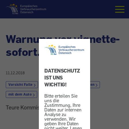
Startseite
Warnung vor vignette-
sofort.at
DATENSCHUTZ
11.12.2018
IST UNS
WICHTIG!
Vorsicht Falle
Internetabzocke
Reisen
mit dem Auto
Bitte erteilen Sie
uns die
Zustimmung, Ihre
Teure Kommission
Daten zur internen
Analyse zu
verwenden. Wir
geben Ihre Daten
nicht weiter. Lesen