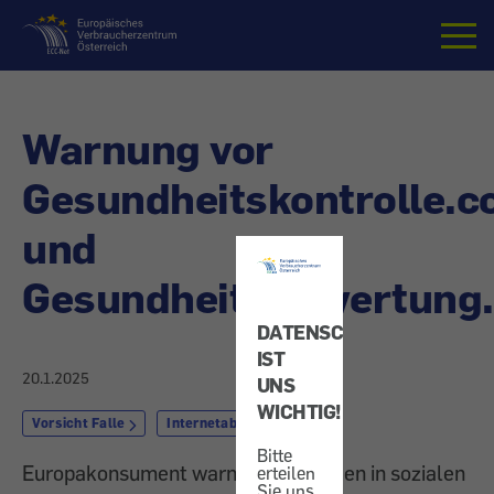
Startseite
Warnung vor
Gesundheitskontrolle.
und
Gesundheitsbewertung
DATENSCHUTZ
IST
20.1.2025
UNS
WICHTIG!
Vorsicht Falle
Internetabzocke
Bitte
Europakonsument warnt vor Anzeigen in sozialen
erteilen
Sie uns