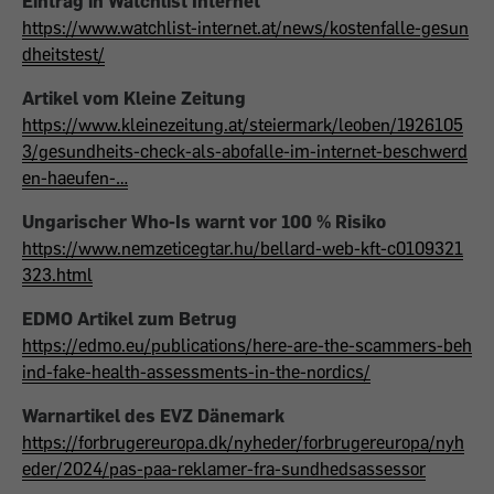
Eintrag in Watchlist Internet
https://www.watchlist-internet.at/news/kostenfalle-gesun
dheitstest/
Artikel vom Kleine Zeitung
https://www.kleinezeitung.at/steiermark/leoben/1926105
3/gesundheits-check-als-abofalle-im-internet-beschwerd
en-haeufen-…
Ungarischer Who-Is warnt vor 100 % Risiko
https://www.nemzeticegtar.hu/bellard-web-kft-c0109321
323.html
EDMO Artikel zum Betrug
https://edmo.eu/publications/here-are-the-scammers-beh
ind-fake-health-assessments-in-the-nordics/
Warnartikel des EVZ Dänemark
https://forbrugereuropa.dk/nyheder/forbrugereuropa/nyh
eder/2024/pas-paa-reklamer-fra-sundhedsassessor