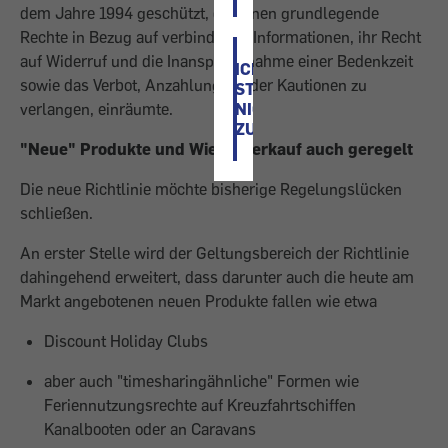
dem Jahre 1994 geschützt, die ihnen grundlegende
Rechte in Bezug auf verbindliche Informationen, ihr Recht
auf Widerruf und die Inanspruchnahme einer Bedenkzeit
ICH
sowie das Verbot, Anzahlungen oder Kautionen zu
STIMME
verlangen, einräumte.
NICHT
ZU
"Neue" Produkte und Wiederverkauf auch geregelt
Die neue Richtlinie möchte bisherige Regelungslücken
schließen.
An erster Stelle wird der Geltungsbereich der Richtlinie
dahingehend erweitert, dass darunter auch die heute am
Markt angebotenen neuen Produkte fallen wie etwa
Discount Holiday Clubs
aber auch "timesharingähnliche" Formen wie
Feriennutzungsrechte auf Kreuzfahrtschiffen
Kanalbooten oder an Caravans