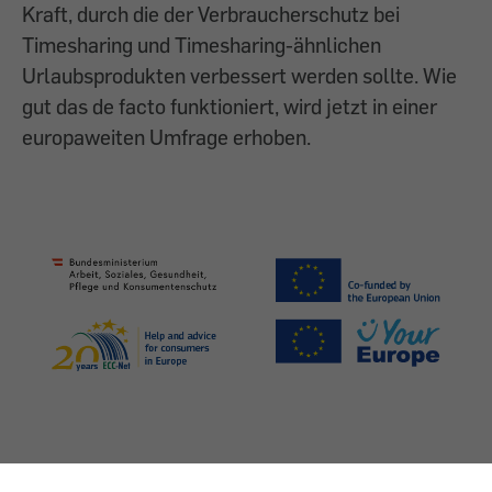
Kraft, durch die der Verbraucherschutz bei
Timesharing und Timesharing-ähnlichen
Urlaubsprodukten verbessert werden sollte. Wie
gut das de facto funktioniert, wird jetzt in einer
europaweiten Umfrage erhoben.