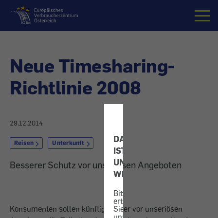
Startseite
Neue Timesharing-
Richtlinie 2008
29.12.2014
DATENSCHUTZ
Reisen
Unterkunft
IST
UNS
Besserer Schutz vor unseriösen Angeboten
WICHTIG!
Bitte
erteilen
Konsumenten sollen künftig besser vor unseriösen
Sie
uns