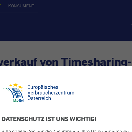
T
KONSUMENT
erkauf von Timesharing-
n
nft
DATENSCHUTZ IST UNS WICHTIG!
men locken weiteres Geld aus der Tasche
Bitte erteilen Sie uns die Zustimmung, Ihre Daten zur internen