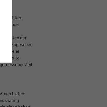
ng Rechten.
schiedenen
nsumenten der
rfüllt. Abgesehen
angebotene
ansparente
angemessener Zeit
irmen bieten
imesharing
eit, einen hohen