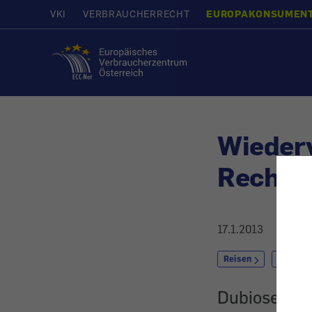
VKI
VERBRAUCHERRECHT
EUROPAKONSUMEN
Startseite
Wiederv
Rechte
17.1.2013
Reisen
Unterku
Dubiose Fir