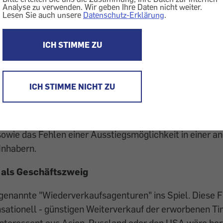
Analyse zu verwenden. Wir geben Ihre Daten nicht weiter.
Lesen Sie auch unsere
Datenschutz-Erklärung
.
Jahren boomte das Geschäft mit sogenannten Timeshari
ICH STIMME ZU
ten haben Teilzeitnutzungsrechte an Immobilen in ver
worben.
eines neuen Timesharing Rechtes hat sich für viele Ko
ICH STIMME NICHT ZU
n Domizil im Urlaubsort leider nicht wie gewünscht e
in denen es sich um glatten Betrug handelte, da es die 
w. die Anlage nie gegeben hat, führen oft hohe und intr
owie das Fehlen einer Ausstiegsmöglichkeit in einer 
 Inhabern.
 als Geschäftszweig
enannte "Wiederverkaufsagenturen" ins Spiel. Diese F
nsationell - günstigen Weiterverkauf der erworbenen T
Interessent aus Asien, Russland oder den USA wäre ber