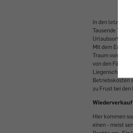
In den letzten 
Tausende Touris
Urlaubsorten er
Mit dem Erwerb 
Traum vom eigene
von den Fällen, 
Liegenschaft, bz
Betriebskosten s
zu Frust bei den
Wiederverkauf
Hier kommen sog
einen - meist se
Rechte an: „Ein 