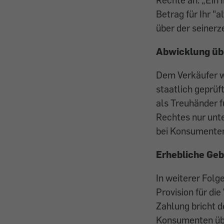
Betrag für Ihr "
über der seiner
Abwicklung übe
Dem Verkäufer wi
staatlich geprüf
als Treuhänder f
Rechtes nur unte
bei Konsumenten
Erhebliche Geb
In weiterer Folg
Provision für di
Zahlung bricht d
Konsumenten übe