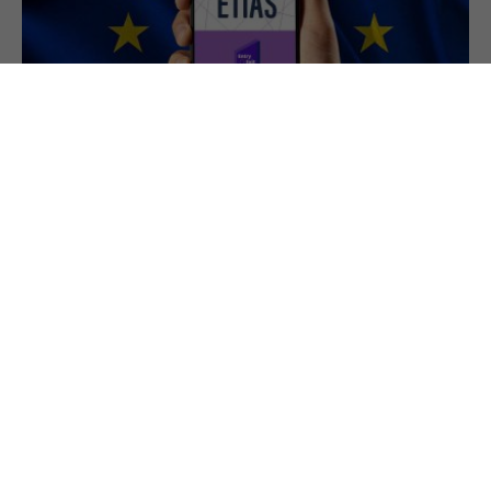
21.3.2025
ESS & ETIAS Einreiseanträge in die EU
Die Europäische Union bereitet für Monate später
digitale Einreisedokumente für
Drittstaatenangehörige vor. Über Unterschiede
der beiden Systeme, Anforderungen an Reisende
und den Zeitplan informieren wir hier.