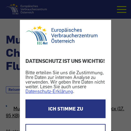
Startseite
Musterbrief (8.3.)
Check-In Gebühr am
DATENSCHUTZ IST UNS WICHTIG!
Flughafen
Bitte erteilen Sie uns die Zustimmung,
Ihre Daten zur internen Analyse zu
verwenden. Wir geben Ihre Daten nicht
weiter. Lesen Sie auch unsere
Reisen
mit dem Flugzeug
Datenschutz-Erklärung
.
Musterbrief - Check-In Gebühr am Flughafen.docx (17.
ICH STIMME ZU
95 KB)