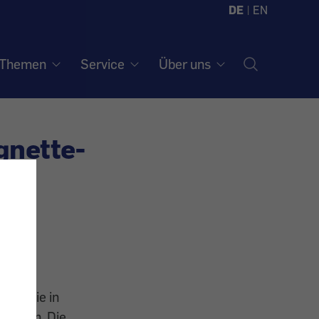
DE
|
EN
Themen
Service
Über uns
gnette-
egen die in
lossen. Die