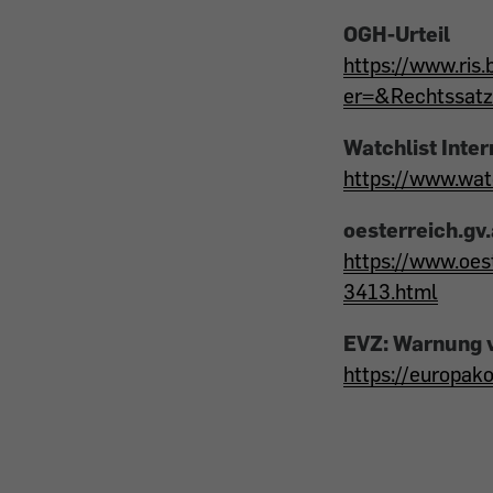
OGH-Urteil
https://www.ri
er=&Rechtssat
Watchlist Inter
https://www.watc
oesterreich.gv.
https://www.oes
3413.html
EVZ: Warnung v
https://europak