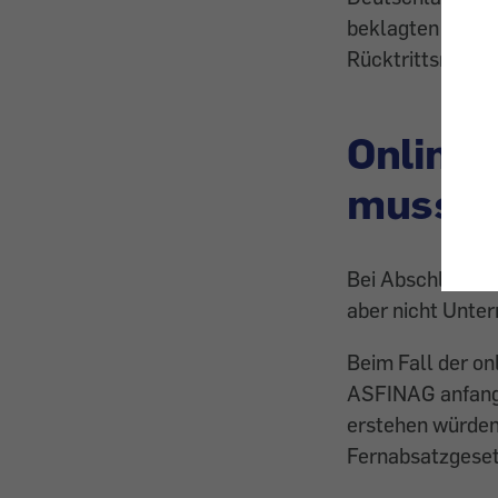
beklagten Gesel
Rücktrittsrecht
Online 
muss m
Bei Abschluss ei
aber nicht Unter
Beim Fall der on
ASFINAG anfangs
erstehen würden,
Fernabsatzgeset