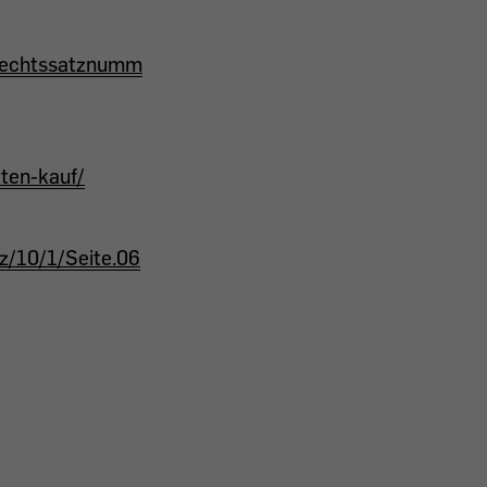
&Rechtssatznumm
tten-kauf/
fz/10/1/Seite.06