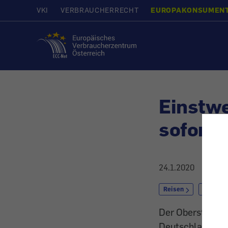
VKI
VERBRAUCHERRECHT
EUROPAKONSUMEN
Startseite
Einstwe
sofort
24.1.2020
Reisen
mit dem
Der Oberste Geri
Deutschland ansä