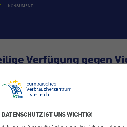
T
KONSUMENT
ilige Verfügung gegen Vi
 Auto
Vorsicht Falle
Internetabzocke
DATENSCHUTZ IST UNS WICHTIG!
chtshof in Österreich hat eine einstweilige Verfügung g
ssigen Betreiber der Webseite Vignette-sofot.at besch
Bitte erteilen Sie uns die Zustimmung, Ihre Daten zur internen