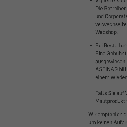
Vignette-sof
Die Betreiber
und Corporat
verwechselten
Webshop.
Bei Bestellu
Eine Gebühr f
ausgewiesen. 
ASFINAG bill
einem Wiederv
Falls Sie auf 
Mautprodukt t
Wir empfehlen ge
um keinen Aufpre