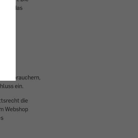
chten das
ten
ht Verbrauchern,
hluss ein.
ttsrecht die
 im Webshop
es