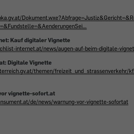
s.bka.gv.at/Dokument.wxe?Abfrage=Justiz&Gericht=
z=&Fundstelle=&AenderungenSei…
net: Kauf digitaler Vignette
hlist-internet.at/news/augen-auf-beim-digitale-vigne
at: Digitale Vignette
terreich.gv.at/themen/freizeit_und_strassenverkehr/k
or vignette-sofort.at
onsument.at/de/news/warnung-vor-vignette-sofortat