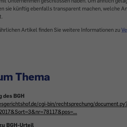
mit Unternehmen geschlossen haben. Um ähnlich gelag
en sie künftig ebenfalls transparent machen, welche An
.
hrlichen Artikel finden Sie weitere Informationen zu
Ve
zum Thema
g des BGH
ndesgerichtshof.de/cgi-bin/rechtsprechung/document.
2017&Sort=3&nr=78117&pos=…
 zu BGH-Urteil