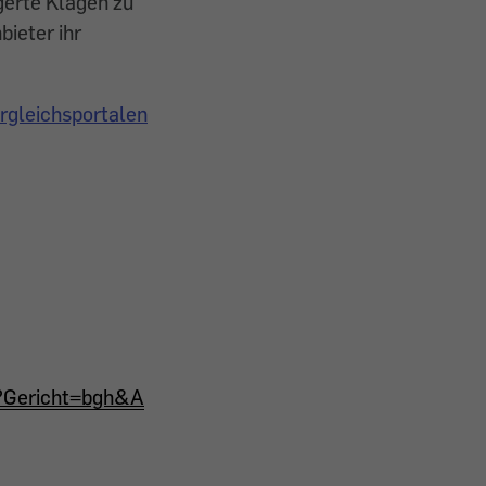
erte Klagen zu
bieter ihr
rgleichsportalen
py?Gericht=bgh&A