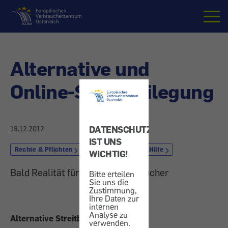
Startseite
Alternative und
Online-Streitbeilegung
DATENSCHUTZ
18.12.2012
IST UNS
Rechte & Pflichten
Außergerichtliche Hilfe
WICHTIG!
Bald Realität für Europas Verbraucher
Bitte erteilen
Sie uns die
Zustimmung,
Ihre Daten zur
internen
Analyse zu
Alternative Streitbeilegung AS
verwenden.