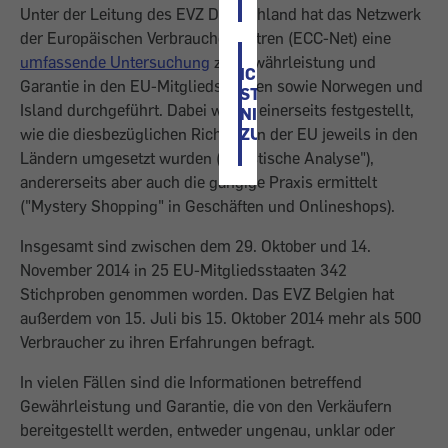
Unter der Leitung des EVZ Deutschland hat das Netzwerk
der Europäischen Verbraucherzentren (ECC-Net) eine
umfassende Untersuchung
zu Gewährleistung und
ICH
Garantie in den EU-Mitgliedsstaaten sowie Norwegen und
STIMME
Island durchgeführt. Dabei wurde einerseits festgestellt,
NICHT
wie die diesbezüglichen Richtlinien der EU jeweils in den
ZU
Ländern umgesetzt wurden ("juristische Analyse"),
andererseits aber auch die gängige Praxis ermittelt
("Mystery Shopping" in Geschäften und Onlineshops).
Insgesamt sind zwischen dem 29. Oktober und 14.
November 2014 in 25 EU-Mitgliedsstaaten 342
Stichproben genommen worden. Das EVZ Belgien hat
außerdem von 15. Juli bis 15. Oktober 2014 mehr als 500
Verbraucher zu ihren Erfahrungen befragt.
In vielen Fällen sind die Informationen betreffend
Gewährleistung und Garantie, die von den Verkäufern
bereitgestellt werden, entweder ungenau, unklar oder