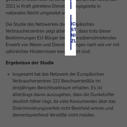
ZU
2011 in Kraft getretene Dienstleistungsgesetz in
nationales Recht umgesetzt worden.
ICH
Die Studie des Netzwerkes der Europäischen
STIMME
Verbraucherzentren zeigt allerdings, dass trotz dieser
NICHT
Bestimmungen EU-Bürger beim grenzüberschreitenden
ZU
Erwerb von Waren und Dienstleistungen nach wie vor mit
zahlreichen Hindernissen konfrontiert sind.
Ergebnisse der Studie
Insgesamt hat das Netzwerk der Europäischen
Verbraucherzentren 222 Beschwerdefälle im
dreijährigen Berichtszeitraum erhalten. Es ist
allerdings davon auszugehen, dass die Dunkelziffer
deutlich höher liegt, da viele Konsumenten über das
Diskriminierungsverbot nicht Bescheid wissen und
dementsprechend Verstöße nicht melden.