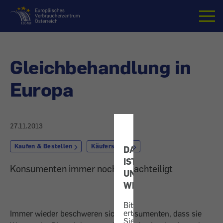
Startseite
Gleichbehandlung in
Europa
27.11.2013
Kaufen & Bestellen
Käuferschutz
DATENSCHUTZ
IST
Konsumenten immer noch benachteiligt
UNS
WICHTIG!
Bitte
erteilen
Immer wieder beschweren sich Konsumenten, dass sie
Sie