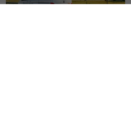
25.7.2023
Maut in Österreich
In diesem Ratgeber erklären wir die Eigenheiten
des österreichischen Mautsystems. Anhand von
Beispielen zeigen wir die typischen Fehler und wie
man Probleme mit der Maut vermeiden kann. Und
was es zu tun gilt, wenn doch eine Strafe verhängt
wird.