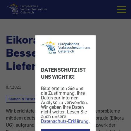
Startseite
Eikora verspricht
Besserung bei
Lieferproblemen
DATENSCHUTZ IST
UNS WICHTIG!
8.7.2021
Bitte erteilen Sie uns
die Zustimmung, Ihre
Daten zur internen
Kaufen & Bestellen
Käuferschutz
Analyse zu verwenden.
Wir geben Ihre Daten
Wir berichteten am 29.Juni 2021 über Kundenprobleme
nicht weiter. Lesen Sie
auch unsere
mit dem deutschen Onlinemöbelhändler eikora.de (Eikora
Datenschutz-Erklärung
.
UG), aufgrund von Beschwerdefällen im Netzwerk der