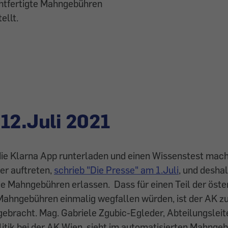
chtfertigte Mahngebühren
ellt.
12.Juli 2021
die Klarna App runterladen und einen Wissenstest mac
er auftreten,
schrieb "Die Presse" am 1.Juli
, und desha
e Mahngebühren erlassen. Dass für einen Teil der öste
Mahngebühren einmalig wegfallen würden, ist der AK zu
ebracht. Mag. Gabriele Zgubic-Egleder, Abteilungsleite
tik bei der AK Wien, sieht im automatisierten Mahngeb