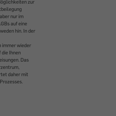
Möglichkeiten zur
tbeilegung
 aber nur im
AGBs auf eine
eden hin. In der
n immer wieder
 die Ihnen
isungen. Das
rzentrum,
rtet daher mit
 Prozesses.