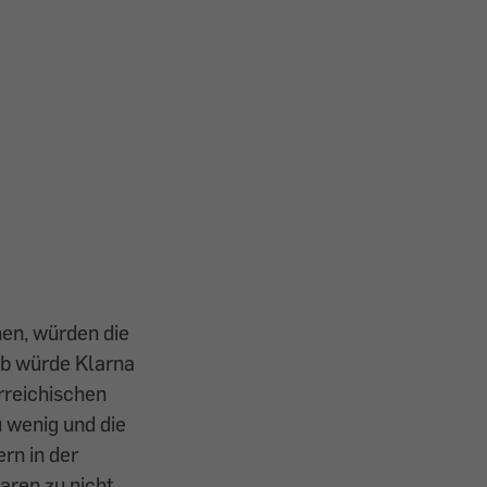
hen, würden die
lb würde Klarna
rreichischen
 wenig und die
rn in der
aren zu nicht