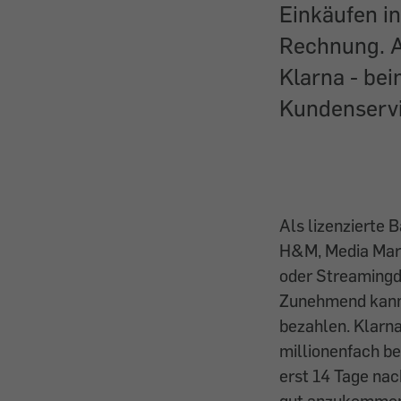
Einkäufen i
Rechnung. A
Klarna - be
Kundenservi
Als lizenzierte 
H&M, Media Mark
oder Streamingd
Zunehmend kann
bezahlen. Klarna
millionenfach b
erst 14 Tage nac
gut anzukommen.