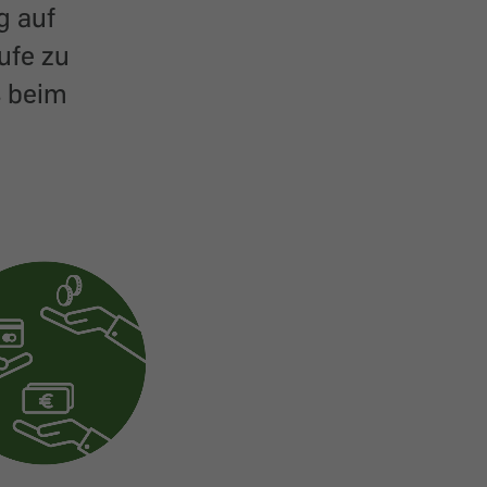
g auf
ufe zu
s beim