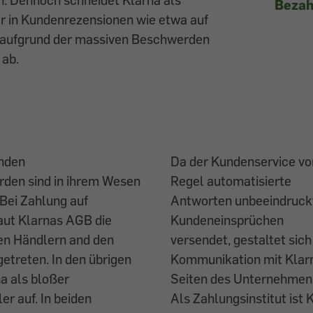
Bezah
r in Kundenrezensionen wie etwa auf
 aufgrund der massiven Beschwerden
 ab.
enden
Da der Kundenservice von
den sind in ihrem Wesen
Regel automatisierte
 Bei Zahlung auf
Antworten unbeeindruck
aut Klarnas AGB die
Kundeneinsprüchen
en Händlern and den
versendet, gestaltet sich
etreten. In den übrigen
Kommunikation mit Klarn
na als bloßer
Seiten des Unternehmens
r auf. In beiden
Als Zahlungsinstitut ist 