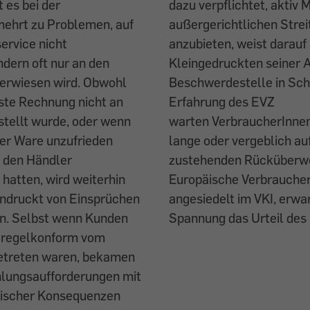
 es bei der
dazu verpflichtet, aktiv 
ehrt zu Problemen, auf
außergerichtlichen Strei
ervice nicht
anzubieten, weist darauf
dern oft nur an den
Kleingedruckten seiner 
erwiesen wird. Obwohl
Beschwerdestelle in Schw
ste Rechnung nicht an
Erfahrung des EVZ
stellt wurde, oder wenn
warten VerbraucherInne
der Ware unzufrieden
lange oder vergeblich auf
n den Händler
zustehenden Rücküberwe
hatten, wird weiterhin
Europäische Verbrauche
ndruckt von Einsprüchen
angesiedelt im VKI, erwa
n. Selbst wenn Kunden
Spannung das Urteil des
 regelkonform vom
etreten waren, bekamen
hlungsaufforderungen mit
tischer Konsequenzen