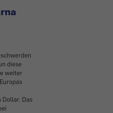
arna
Beschwerden
un diese
e weiter
 Europas
 Dollar. Das
bei