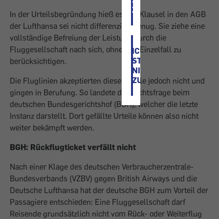
STIMME
ZU
In der Urteilsbegründung hieß es, die Klausel in den AGB
der Lufthansa sei nicht differenziert genug. Sie ziehe eine
vollständige Befreiung der Leistung durch die
Fluggesellschaft nach sich, ohne den Einzelfall zu
ICH
STIMME
berücksichtigen.
NICHT
ZU
Die Fluglinien akzeptierten diese Urteile jedoch nicht und
gingen in Berufung. So landete die Rechtsfrage beim
deutschen Bundesgerichtshof (BGH), welcher die letzte
Instanz darstellt. Dort gefällte Urteile können also nicht
weiter bekämpft werden.
BGH: Rückflugticket verfällt nicht
Nach einer Klage des deutschen Verbraucherzentrale-
Bundesverbands (VZBV) gegen British Airways und die
Deutsche Lufthansa hat der deutsche BGH zum Vorteil der
Passagiere entschieden: Eine Fluggesellschaft darf
Reisende grundsätzlich nicht vom Rück- oder Weiterflug