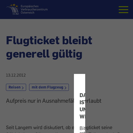
Startseite
Flugticket bleibt
generell gültig
13.12.2012
Reisen
mit dem Flugzeug
DATENSCHUTZ
Aufpreis nur in Ausnahmefällen erlaubt
IST
UNS
WICHTIG!
Seit Langem wird diskutiert, ob ein Flugticket seine
Bitte