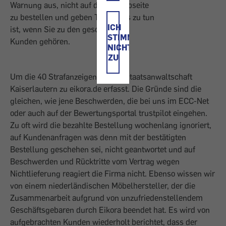
Warnung aus, nicht auf dieser Webseite
zu bestellen und geben Tipps was zu tun
ICH
ist, wenn Sie zu den geschädigten
STIMME
Kunden gehören.
NICHT
ZU
Um die 40 Strafanzeigen hat die Staatsanwaltschaft
Kaiserlautern zu eikora.de erfasst. Die Gründe sind die
gleichen, wie jene Beschwerden, die bei uns im ECC-Net
oder auch auf der Bewertungsportal trustpilot eingehen.
Zu oft wird die bezahlte Bestellung wochenlang ignoriert,
auf Kundenanfragen was denn mit der bestätigten
Bestellung geschehen sei, nicht geantwortet und auf
Beschwerden und Rücktritte vom Vertrag wegen
Nichtlieferung reagiert die Firma nicht. Ebenso wissen wir
von einem niederländischen Möbelhersteller, der die
Zusammenarbeit aufgrund von unzufriedenstellendem
Geschäftsgebaren durch Eikora beendet hat. Es wird von
aufgebrachten Kunden wiederholt berichtet, dass der