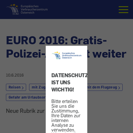
Startseite
EURO 2016: Gratis-
Polizei-App hilft weiter
DATENSCHUTZ
10.6.2016
IST UNS
Reisen
mit Zug, Bus oder Schiff
mit dem Flugzeug
WICHTIG!
Gefahr am Urlaubsort
Bitte erteilen
Sie uns die
Neue Rubrik zur Fußball-EM
Zustimmung,
Ihre Daten zur
internen
Analyse zu
verwenden.