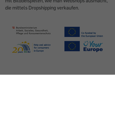
mit Bildbeispielen, wie man Webshops ausmacht,
die mittels Dropshipping verkaufen.
Impressum
Datenschutz
Presse
Barrierefreiheit
©
2026 Verein für Konsumenteninformation (VKI)