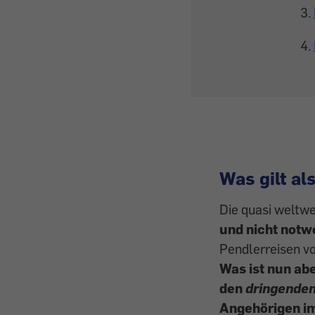
Was gilt al
Die quasi weltw
und nicht notw
Pendlerreisen v
Was ist nun ab
den
dringenden
Angehörigen im