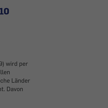
 10
) wird per
llen
iche Länder
nt. Davon