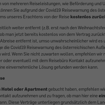
n von mehreren Reiseleistungen, wie Beförderung und 
können Sie aufgrund der Covid19 Reisewarnung des öst
ms unseres Erachtens von der Reise
kostenlos zurüc
eitlich weiter entfernt (z.B. erst nach den Weihnachtsferi
 ob man jetzt bereits kostenlos von dem Vertrag zurück
Abreise entfernt ist, umso unwahrscheinlicher wird es u
nge die Covid19 Reisewarnung des österreichischen Au
 wird. Wenn Sie nicht zuwarten wollen, empfehlen wir
er oder eventuell mit dem Reisebüro Kontakt aufzuneh
eine einvernehmliche Lösung gefunden werden kann.​
ise
n Hotel oder Apartment
gebucht haben, empfehlen wi
takt aufzunehmen und zu fragen, ob man hier eine
ei
ann. Diese Verträge unterliegen grundsätzlich dem La