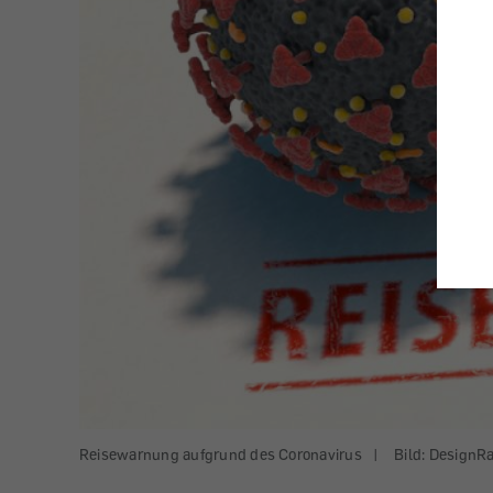
Reisewarnung aufgrund des Coronavirus
|
Bild: DesignR