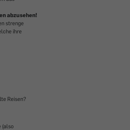
sen abzusehen!
en strenge
lche ihre
lte Reisen?
 (also