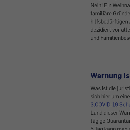
Nein! Ein Weihna
familiäre Gründe
hilfsbedürftige
dezidiert vor al
und Familienbesu
Warnung is
Was ist die juri
sich hier um ein
3.COVID-19 Sc
Land dieser War
tägige Quarantä
5.Tag kann man s