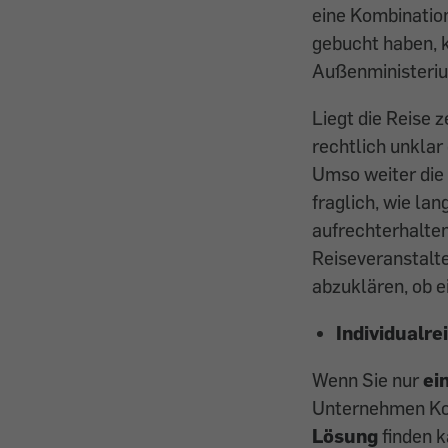
eine Kombinatio
gebucht haben, 
Außenministeriu
Liegt die Reise z
rechtlich unklar
Umso weiter die 
fraglich, wie la
aufrechterhalten
Reiseveranstalt
abzuklären, ob 
Individualre
Wenn Sie nur
ei
Unternehmen Kon
Lösung
finden k