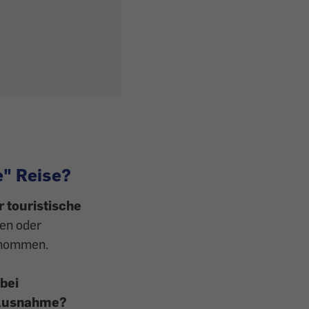
e" Reise?
r touristische
sen oder
genommen.
bei
e Ausnahme?