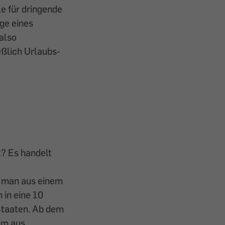
le für dringende
ege eines
also
eßlich Urlaubs-
t? Es handelt
 man aus einem
 in eine 10
Staaten. Ab dem
um aus