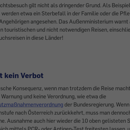
chtsbesuch gilt nicht als dringender Grund. Als Beispie
 werden etwa ein Sterbefall in der Familie oder die Pfl
n Angehörigen angesehen. Das Außenministerium warnt 
len touristischen und nicht notwendigen Reisen, einschli
chsreisen in diese Länder!
t kein Verbot
stische Konsequenz, wenn man trotzdem die Reise mach
e Warnung und keine Verordnung, wie etwa die
hutzmaßnahmenverordnung
der Bundesregierung. Wenn
nstufe nach Österreich zurückkehrt, muss man dennoch
ne. Ausnahme auch hier wieder die 10 oben gelisteten 
ich mittels PCR- oder Antigen-Test freitesten lassen, 