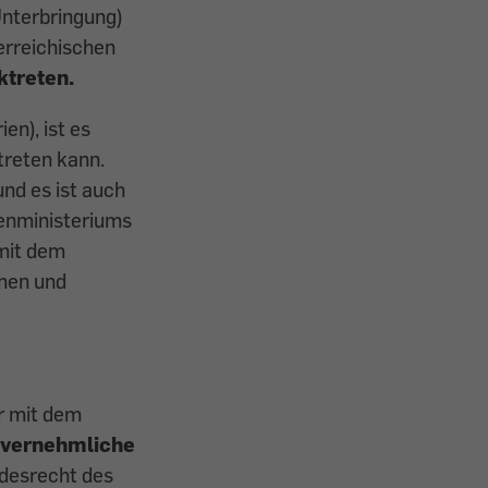
Unterbringung)
erreichischen
ktreten.
en), ist es
treten kann.
nd es ist auch
ßenministeriums
 mit dem
men und
r mit dem
nvernehmliche
ndesrecht des