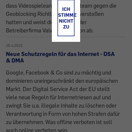
dass Videospieleanbieter auf Steam gegen die
ICH
Geoblocking Richtlinie der EU verstoßen
STIMME
NICHT
hatten und weist die Berufung der
ZU
Betreiberfirma Valve Corporation ab.
25.4.2022
Neue Schutzregeln für das Internet - DSA
& DMA
Google, Facebook & Co sind zu mächtig und
dominieren uneingeschränkt den europäischen
Markt. Der Digital Service Act der EU stellt
viele neue Regeln für Internetriesen auf und
zwingt Sie u.a. illegale Inhalte zu löschen oder
Verantwortung in Form von hohen Strafen dafür
zu übernehmen. Was offline verboten ist soll
auch online verboten sein.